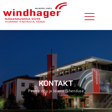
KONTAKT
Peame nõu ja leiame lahenduse