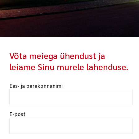
Võta meiega ühendust ja
leiame Sinu murele lahenduse.
Ees- ja perekonnanimi
E-post