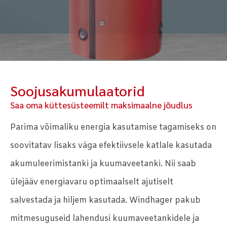
Soojusakumulaatorid
Saa oma küttesüsteemilt maksimaalne jõudlus
Parima võimaliku energia kasutamise tagamiseks on
soovitatav lisaks väga efektiivsele katlale kasutada
akumuleerimistanki ja kuumaveetanki. Nii saab
ülejääv energiavaru optimaalselt ajutiselt
salvestada ja hiljem kasutada. Windhager pakub
mitmesuguseid lahendusi kuumaveetankidele ja