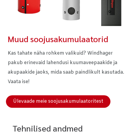
Muud soojusakumulaatorid
Kas tahate näha rohkem valikuid? Windhager
pakub erinevaid lahendusi kuumaveepaakide ja
akupaakide jaoks, mida saab paindlikult kasutada.
Vaata ise!
Ülevaade meie soojusakumulaatoritest
Tehnilised andmed