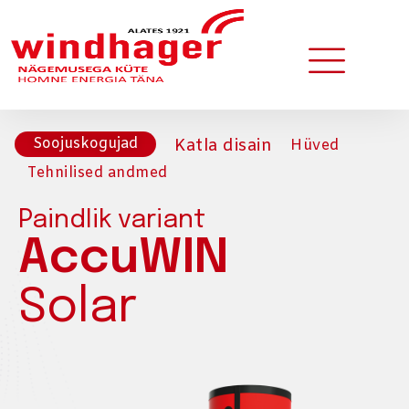
Soojuskogujad
Katla disain
Hüved
Tehnilised andmed
Paindlik variant
AccuWIN
Solar