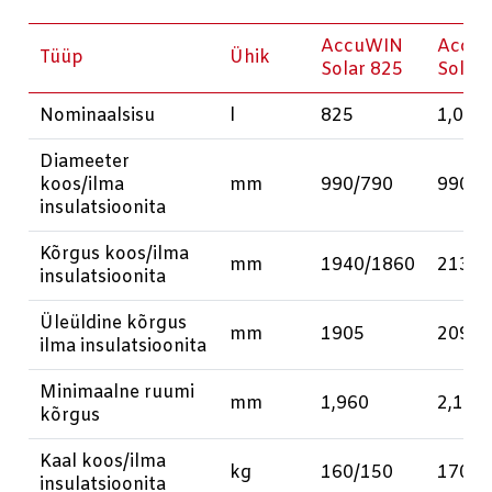
AccuWIN
Accu
Tüüp
Ühik
Solar 825
Solar
Nominaalsisu
l
825
1,000
Diameeter
koos/ilma
mm
990/790
990/7
insulatsioonita
Kõrgus koos/ilma
mm
1940/1860
2135/
insulatsioonita
Üleüldine kõrgus
mm
1905
2090
ilma insulatsioonita
Minimaalne ruumi
mm
1,960
2,190
kõrgus
Kaal koos/ilma
kg
160/150
170/1
insulatsioonita