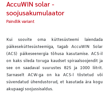
AccuWIN solar -
soojusakumulaator
Paindlik variant
Kui soovite oma küttesüsteemi laiendada
päikeseküttesüsteemiga, tagab AccuWIN Solar
(ACS) päikeseenergia tõhusa kasutamise. ACS-il
on kaks sileda toruga kaudset spiraalsoojendit ja
see on saadaval suurustes 825 ja 1000 liitrit.
Sarnaselt ACW-ga on ka ACS-l tõstetud või
süvendatud ühendustorud, et kasutada ära kogu
akupaagi soojussisaldus.