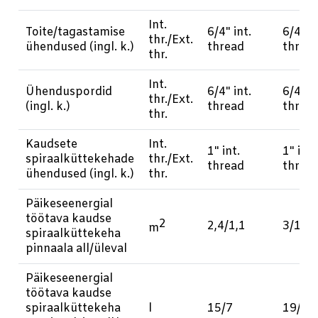
Int.
Toite/tagastamise
6/4" int.
6/4" in
thr./Ext.
ühendused (ingl. k.)
thread
threa
thr.
Int.
Ühenduspordid
6/4" int.
6/4" in
thr./Ext.
(ingl. k.)
thread
threa
thr.
Kaudsete
Int.
1" int.
1" int.
spiraalküttekehade
thr./Ext.
thread
threa
ühendused (ingl. k.)
thr.
Päikeseenergial
töötava kaudse
2
2,4/1,1
3/1,3
m
spiraalküttekeha
pinnaala all/üleval
Päikeseenergial
töötava kaudse
spiraalküttekeha
l
15/7
19/8