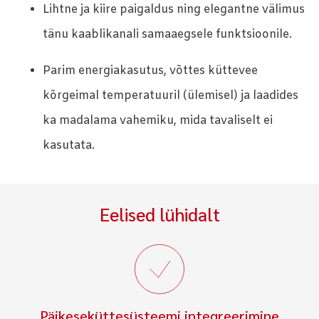
Lihtne ja kiire paigaldus ning elegantne välimus
tänu kaablikanali samaaegsele funktsioonile.
Parim energiakasutus, võttes küttevee
kõrgeimal temperatuuril (ülemisel) ja laadides
ka madalama vahemiku, mida tavaliselt ei
kasutata.
Eelised lühidalt
Päikeseküttesüsteemi integreerimine