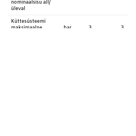
nominaalsisu all/
üleval
Küttesüsteemi
maksimaalne
bar
3
3
lubatud töörõhk
Maksimaalne
päikeseenergial
töötava kaudse
bar
10
10
spiraalküttekeha
lubatud töörõhk