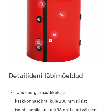
Detailideni läbimõeldud
Tänu energiasäästlikule ja
keskkonnasõbralikule 100 mm fliisist
isolatsioonile on kuni 38 protsenti väiksem