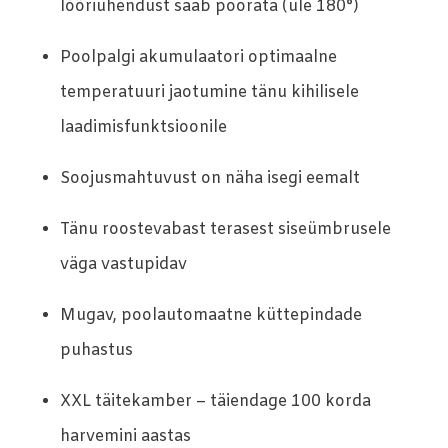
lõõriühendust saab pöörata (üle 180°)
Poolpalgi akumulaatori optimaalne
temperatuuri jaotumine tänu kihilisele
laadimisfunktsioonile
Soojusmahtuvust on näha isegi eemalt
Tänu roostevabast terasest siseümbrusele
väga vastupidav
Mugav, poolautomaatne küttepindade
puhastus
XXL täitekamber – täiendage 100 korda
harvemini aastas