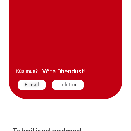
Võta ühendust!
Küsimus?
E-mail
Telefon
Tehnilised andmed