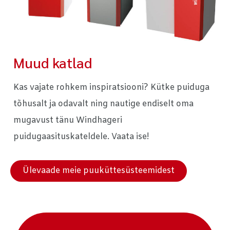
Muud katlad
Kas vajate rohkem inspiratsiooni? Kütke puiduga
tõhusalt ja odavalt ning nautige endiselt oma
mugavust tänu Windhageri
puidugaasituskateldele. Vaata ise!
Ülevaade meie puuküttesüsteemidest