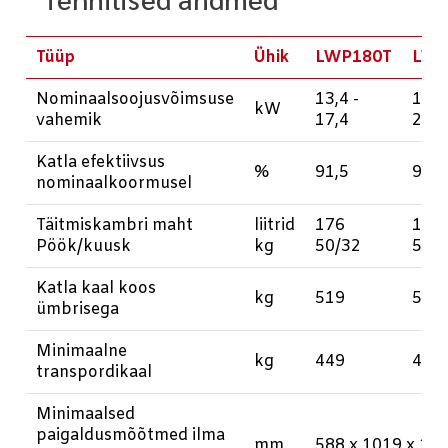
Tüüp
Ühik
LWP180T
LWP
Nominaalsoojusvõimsuse
13,4 -
13,4
kW
vahemik
17,4
25,0
Katla efektiivsus
%
91,5
91,8
nominaalkoormusel
Täitmiskambri maht
liitrid
176
176
Pöök/kuusk
kg
50/32
50/
Katla kaal koos
kg
519
519
ümbrisega
Minimaalne
kg
449
449
transpordikaal
Minimaalsed
paigaldusmõõtmed ilma
mm
588 x 1019 x 15