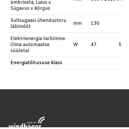
ümbriseta, Laius x
Sügavus x Kõrgus
Suitsugaasi ühendustoru
mm
130
läbimõõt
Elektrienergia tarbimine
(ilma automaatse
W
47
53
süüteta)
Energiatõhususe klass